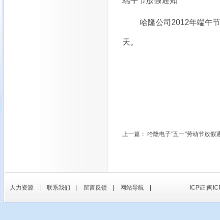
端午节放假通知
哈隆公司
2012
年端午
天。
上一篇：
哈隆电子“五一”劳动节放假
人力资源
|
联系我们
|
留言反馈
|
网站导航
|
ICP证:闽IC