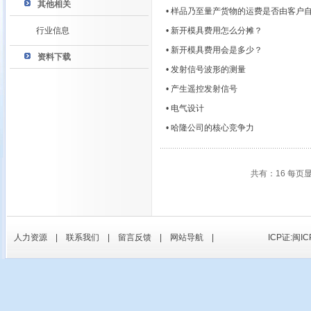
其他相关
• 样品乃至量产货物的运费是否由客户
行业信息
• 新开模具费用怎么分摊？
• 新开模具费用会是多少？
资料下载
• 发射信号波形的测量
• 产生遥控发射信号
• 电气设计
• 哈隆公司的核心竞争力
共有：16 每页
人力资源
|
联系我们
|
留言反馈
|
网站导航
|
ICP证:闽IC