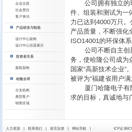
公司拥有独立的现代
企业文苑
社会责任
件、组装和测试为一
客户来访
力已达到4000万只
产品研发与制造
产品质量，不断强化全
设计中心架构
ISO14001的环保体
设计中心仪器展示
公司不断自主创新，
投资者关系
务，使哈隆公司成为
国家“高新技术企业”
股权架构
被评为“福建省用户满
哈隆全球
厦门哈隆电子有限公
分支机构
求的目标，真诚地与
典型客户
销售区域
人力资源
|
联系我们
|
留言反馈
|
网站导航
|
ICP证:闽IC