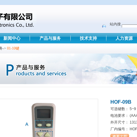
站内搜
索
新闻中心
产品与服务
技术支持
人力资源
务->
01-10键
HOF-09B
可选键数： 5~9
电池要求： (AAA
外开尺寸： 131
厂内编号： HOF